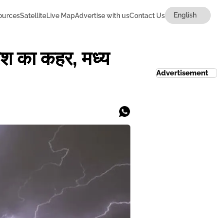
ources
Satellite
Live Map
Advertise with us
Contact Us
िश का कहर, मध्य
Advertisement